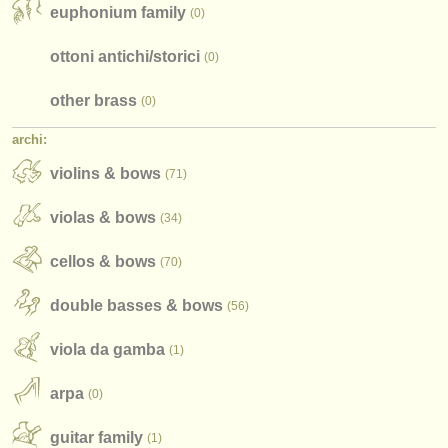
euphonium family
(0)
find out about our
ATS
ottoni antichi/
storici
(0)
ATS
faq
other brass
(0)
accedi
archi:
violins & bows
(71)
violas & bows
(34)
cellos & bows
(70)
double basses & bows
(56)
viola da gamba
(1)
arpa
(0)
guitar family
(1)