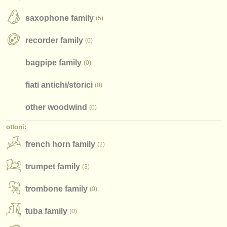
strumenti rubati
saxophone family
(5)
elenchi:
recorder family
(0)
orchestre e teatri lirici
bagpipe family
(0)
conservatori
fiati antichi/
storici
(0)
orchestre giovanili
other woodwind
(0)
musicalchairs:
riguardo musicalchairs
ottoni:
french horn family
(2)
contattaci
trumpet family
(3)
rss feeds
trombone family
(0)
notizie di musica classica
editori:
tuba family
(0)
pubblica con noi