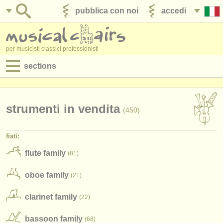
pubblica con noi
accedi
per musicisti classici professionisti
sections
annunci:
jobs - spettacolo
strumenti in vendita
(450)
jobs - insegnamento
fiati:
jobs - amministrazione
flute family
(81)
corsi
oboe family
(21)
concorsi/
premi
clarinet family
(22)
strumenti in vendita
bassoon family
(68)